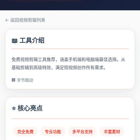
← 返回视频剪辑列表
📖 工具介绍
免费视频剪辑工具推荐，涵盖手机端和电脑端最佳选择。从
基础剪辑到高级特效，满足短视频创作所有需求。
🏢 字节跳动
⭐ 核心亮点
完全免费
专业功能
多平台支持
丰富素材