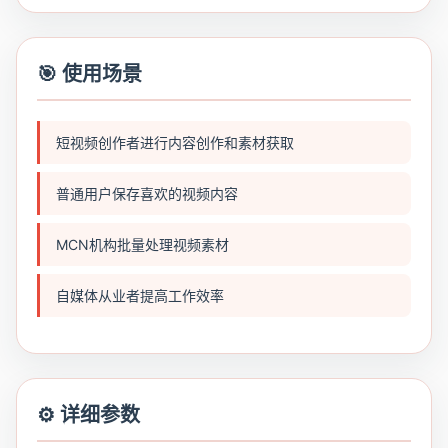
🎯 使用场景
短视频创作者进行内容创作和素材获取
普通用户保存喜欢的视频内容
MCN机构批量处理视频素材
自媒体从业者提高工作效率
⚙️ 详细参数