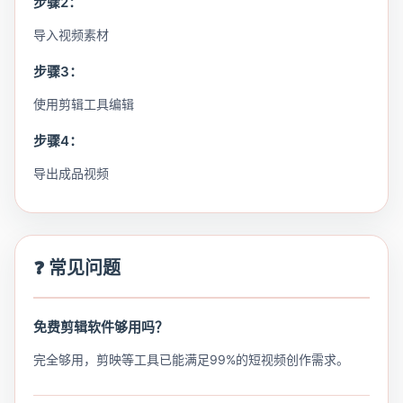
步骤2：
导入视频素材
步骤3：
使用剪辑工具编辑
步骤4：
导出成品视频
❓ 常见问题
免费剪辑软件够用吗？
完全够用，剪映等工具已能满足99%的短视频创作需求。