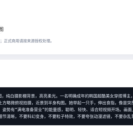
；正式商用请按来源授权处理。
景构图，纯白摄影棚背景，高亮柔光。一名明确成年的韩国超酷美女穿搭博主
上方略微俯视拍摄，近景到半身构图。她举起一只手，伸出食指，像是突
。姿势有“满电准备营业”的能量感，聪明、轻快、适合短视频开场。画面
细节清晰，不要科幻变身，不要粒子特效，不要夸张动漫滤镜，不要杂乱