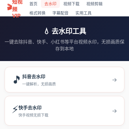
短视
首页
去水印
视频下载
视频剪辑
🎬
频
格式转换
字幕配音
实用工具
VIP
💧 去水印工具
一键去除抖音、快手、小红书等平台视频水印，无损画质保
存到本地
🎵
抖音去水印
→
一键解析，无损画质
⚡
快手去水印
→
快手视频无损下载